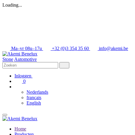
Loading...
Ma–vr 08u–17u
+32 (0)3 354 35 60
info@akemi.be
Stone
Automotive
Inloggen
0
Nederlands
français
English
Home
Producten