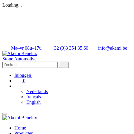
Loading...
Ma–vr 08u–17u
+32 (0)3 354 35 60
info@akemi.be
Stone
Automotive
Inloggen
0
Nederlands
français
English
Home
Producten