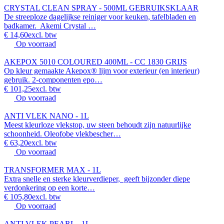
CRYSTAL CLEAN SPRAY - 500ML GEBRUIKSKLAAR
De streeploze dagelijkse reiniger voor keuken, tafelbladen en
badkamer. Akemi Crystal …
€ 14,60
excl. btw
Op voorraad
AKEPOX 5010 COLOURED 400ML - CC 1830 GRIJS
Op kleur gemaakte Akepox® lijm voor exterieur (en interieur)
gebruik. 2-componenten epo…
€ 101,25
excl. btw
Op voorraad
ANTI VLEK NANO - 1L
Meest kleurloze vlekstop, uw steen behoudt zijn natuurlijke
schoonheid. Oleofobe vlekbescher…
€ 63,20
excl. btw
Op voorraad
TRANSFORMER MAX - 1L
Extra snelle en sterke kleurverdieper, geeft bijzonder diepe
verdonkering op een korte…
€ 105,80
excl. btw
Op voorraad
ANTI VLEK PEARL - 1L