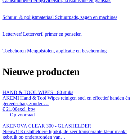
Glansmiddelen
Polijstvloeistof, kristallisatie en glanslak
Schuur- & polijstmateriaal
Schuurpads, zagen en machines
Letterverf
Letterverf, primer en penselen
Toebehoren
Mengpistolen, applicatie en bescherming
Nieuwe producten
HAND & TOOL WIPES - 80 stuks
AKEMI Hand & Tool Wipes reinigen snel en effectief handen én
gereedschap, zonder …
€ 21,00
excl. btw
Op voorraad
AKENOVA CLEAR 300 - GLASHELDER
Nieuw!! Kristalheldere lijmkit, de zeer transparante kleur maakt
gebruik op ondergronden van…