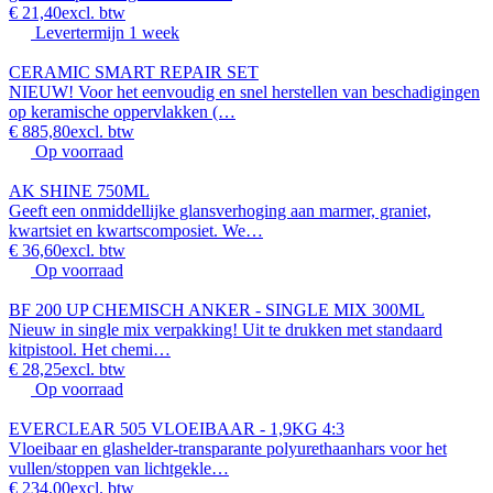
€ 21,40
excl. btw
Levertermijn 1 week
CERAMIC SMART REPAIR SET
NIEUW! Voor het eenvoudig en snel herstellen van beschadigingen
op keramische oppervlakken (…
€ 885,80
excl. btw
Op voorraad
AK SHINE 750ML
Geeft een onmiddellijke glansverhoging aan marmer, graniet,
kwartsiet en kwartscomposiet. We…
€ 36,60
excl. btw
Op voorraad
BF 200 UP CHEMISCH ANKER - SINGLE MIX 300ML
Nieuw in single mix verpakking! Uit te drukken met standaard
kitpistool. Het chemi…
€ 28,25
excl. btw
Op voorraad
EVERCLEAR 505 VLOEIBAAR - 1,9KG 4:3
Vloeibaar en glashelder-transparante polyurethaanhars voor het
vullen/stoppen van lichtgekle…
€ 234,00
excl. btw