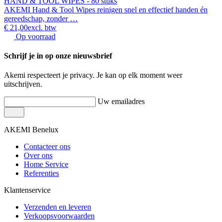
HAND & TOOL WIPES - 80 stuks
AKEMI Hand & Tool Wipes reinigen snel en effectief handen én
gereedschap, zonder …
€ 21,00
excl. btw
Op voorraad
Schrijf je in op onze nieuwsbrief
Akemi respecteert je privacy. Je kan op elk moment weer
uitschrijven.
Uw emailadres
AKEMI Benelux
Contacteer ons
Over ons
Home Service
Referenties
Klantenservice
Verzenden en leveren
Verkoopsvoorwaarden