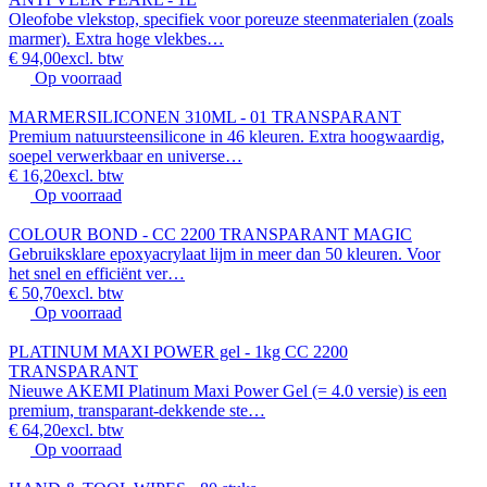
Oleofobe vlekstop, specifiek voor poreuze steenmaterialen (zoals
marmer). Extra hoge vlekbes…
€ 94,00
excl. btw
Op voorraad
MARMERSILICONEN 310ML - 01 TRANSPARANT
Premium natuursteensilicone in 46 kleuren. Extra hoogwaardig,
soepel verwerkbaar en universe…
€ 16,20
excl. btw
Op voorraad
COLOUR BOND - CC 2200 TRANSPARANT MAGIC
Gebruiksklare epoxyacrylaat lijm in meer dan 50 kleuren. Voor
het snel en efficiënt ver…
€ 50,70
excl. btw
Op voorraad
PLATINUM MAXI POWER gel - 1kg CC 2200
TRANSPARANT
Nieuwe AKEMI Platinum Maxi Power Gel (= 4.0 versie) is een
premium, transparant-dekkende ste…
€ 64,20
excl. btw
Op voorraad