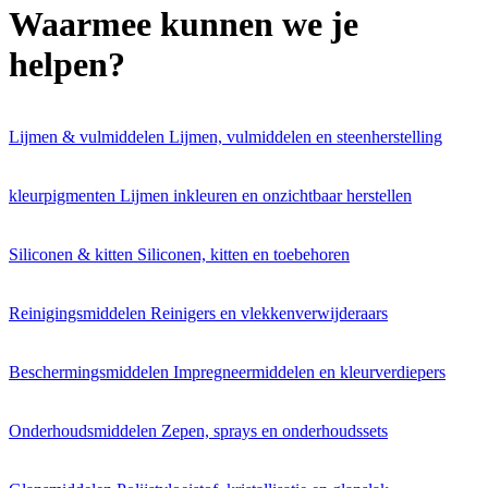
Waarmee kunnen we
je
helpen
?
Lijmen & vulmiddelen
Lijmen, vulmiddelen en steenherstelling
kleurpigmenten
Lijmen inkleuren en onzichtbaar herstellen
Siliconen & kitten
Siliconen, kitten en toebehoren
Reinigingsmiddelen
Reinigers en vlekkenverwijderaars
Beschermingsmiddelen
Impregneermiddelen en kleurverdiepers
Onderhoudsmiddelen
Zepen, sprays en onderhoudssets