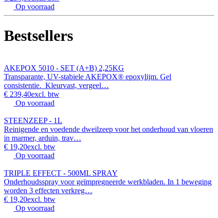
Op voorraad
Bestsellers
AKEPOX 5010 - SET (A+B) 2,25KG
Transparante, UV-stabiele AKEPOX® epoxylijm. Gel
consistentie. Kleurvast, vergeel…
€ 239,40
excl. btw
Op voorraad
STEENZEEP - 1L
Reinigende en voedende dweilzeep voor het onderhoud van vloeren
in marmer, arduin, trav…
€ 19,20
excl. btw
Op voorraad
TRIPLE EFFECT - 500ML SPRAY
Onderhoudsspray voor geïmpregneerde werkbladen. In 1 beweging
worden 3 effecten verkreg…
€ 19,20
excl. btw
Op voorraad