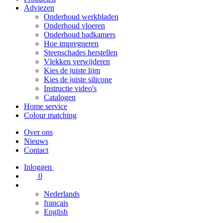
Adviezen
Onderhoud werkbladen
Onderhoud vloeren
Onderhoud badkamers
Hoe impregneren
Steenschades herstellen
Vlekken verwijderen
Kies de juiste lijm
Kies de juiste silicone
Instructie video's
Catalogen
Home service
Colour matching
Over ons
Nieuws
Contact
Inloggen
0
Nederlands
français
English