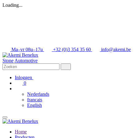
Loading...
Ma–vr 08u–17u
+32 (0)3 354 35 60
info@akemi.be
Stone
Automotive
Inloggen
0
Nederlands
français
English
Home
Producten